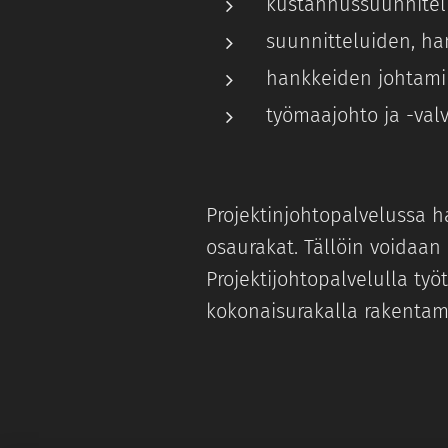
kustannussuunnitelm
suunnitteluiden, han
hankkeiden johtami
työmaajohto ja -val
Projektinjohtopalvelussa h
osaurakat. Tällöin voidaan
Projektijohtopalvelulla ty
kokonaisurakalla rakentam