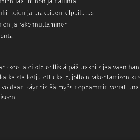
ien laatiminen ja hallinta
kintojen ja urakoiden kilpailutus
nen ja rakennuttaminen
vonta
ankkeella ei ole erillistä pääurakoitsijaa vaan h
 katkaista ketjutettu kate, jolloin rakentamisen k
öt voidaan käynnistää myös nopeammin verrattuna 
iseen.