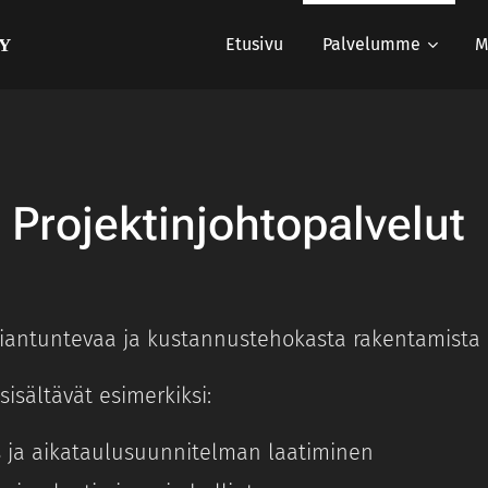
Etusivu
Palvelumme
M
OY
Projektinjohtopalvelut
siantuntevaa ja kustannustehokasta rakentamista
isältävät esimerkiksi:
 ja aikataulusuunnitelman laatiminen