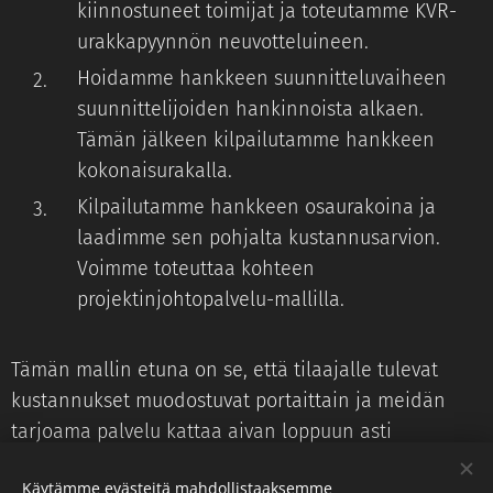
kiinnostuneet toimijat ja toteutamme KVR-
urakkapyynnön neuvotteluineen.
Hoidamme hankkeen suunnitteluvaiheen
suunnittelijoiden hankinnoista alkaen.
Tämän jälkeen kilpailutamme hankkeen
kokonaisurakalla.
Kilpailutamme hankkeen osaurakoina ja
laadimme sen pohjalta kustannusarvion.
Voimme toteuttaa kohteen
projektinjohtopalvelu-mallilla.
Tämän mallin etuna on se, että tilaajalle tulevat
kustannukset muodostuvat portaittain ja meidän
tarjoama palvelu kattaa aivan loppuun asti
hankkeen osalta.
Käytämme evästeitä mahdollistaaksemme